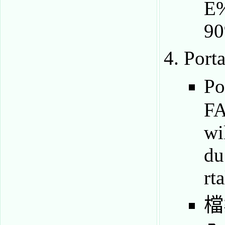
Por
P
F
檔