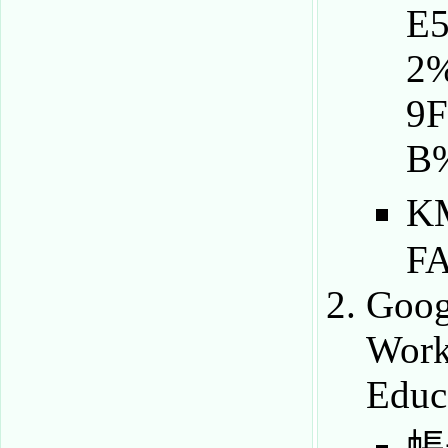
K
F
Goog
Work
Educ