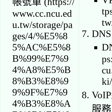
帳號單
DNS
D
Vo
服務