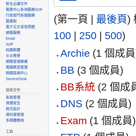
新生必讀文件
電算中心各項服務SOP
(第一頁 |
最後頁
)
行政部門各類服務
圖書館
電子公文常見問題
100
|
250
|
500
)
網路服務
Email
VoIP
Archie
‏‎ (1 個成員
校園軟體
ＢＢ教學
網路管理維護
BB
‏‎ (3 個成員)
電腦教室管理
桃園區網中心
ServiceDesk
BB系統
‏‎ (2 個成
技術文件
系統管理
DNS
‏‎ (2 個成員)
資通安全
程式設計
資料庫管理
Exam
‏‎ (1 個成員)
多媒體應用
工具