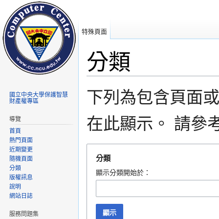
特殊頁面
分類
前往：
導覽
、
搜尋
下列為包含頁面
國立中央大學保護智慧
財產權專區
在此顯示。 請參
導覽
首頁
熱門頁面
近期變更
分類
隨機頁面
分類
顯示分類開始於：
版權訊息
說明
網站日誌
顯示
服務問題集