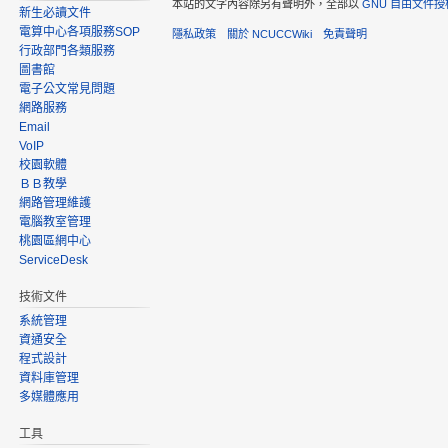
本站的文字內容除另有聲明外，全部以
GNU 自由文件授
新生必讀文件
電算中心各項服務SOP
隱私政策
關於 NCUCCWiki
免責聲明
行政部門各類服務
圖書館
電子公文常見問題
網路服務
Email
VoIP
校園軟體
ＢＢ教學
網路管理維護
電腦教室管理
桃園區網中心
ServiceDesk
技術文件
系統管理
資通安全
程式設計
資料庫管理
多媒體應用
工具