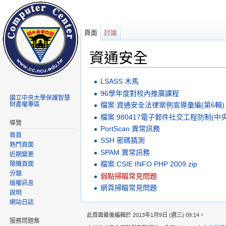
頁面
討論
資通安全
前往：
導覽
、
搜尋
LSASS 木馬
96學年度對校內推廣課程
國立中央大學保護智慧
財產權專區
檔案:資通安全法律案例宣導彙編(第6輯).p
檔案:980417電子郵件社交工程防制(中央大
導覽
PortScan 異常訊務
首頁
SSH 密碼猜測
熱門頁面
SPAM 異常訊務
近期變更
檔案:CSIE INFO PHP 2009.zip
隨機頁面
分類
弱點掃瞄常見問題
版權訊息
網頁掃瞄常見問題
說明
網站日誌
此頁面最後編輯於 2013年1月9日 (週三) 09:14。
服務問題集