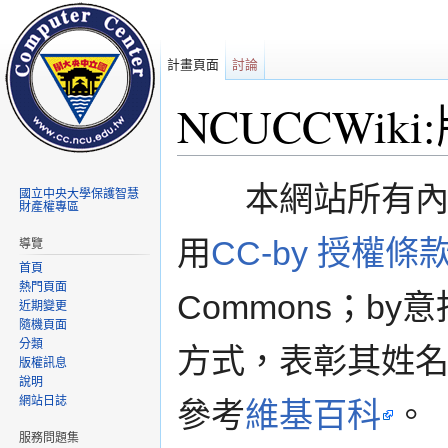
計畫頁面
討論
NCUCCWik
前往：
導覽
、
搜尋
本網站所有內容
國立中央大學保護智慧
財產權專區
用
CC-by 授權條
導覽
首頁
熱門頁面
Commons；b
近期變更
隨機頁面
分類
方式，表彰其姓名。C
版權訊息
說明
網站日誌
參考
維基百科
。
服務問題集