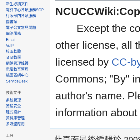
新生必讀文件
NCUCCWiki:Copy
電算中心各項服務SOP
行政部門各類服務
圖書館
Except the conte
電子公文常見問題
網路服務
Email
other license, all 
VoIP
校園軟體
ＢＢ教學
licensed by
CC-by
網路管理維護
電腦教室管理
Commons; "By" ind
桃園區網中心
ServiceDesk
author's name. P
技術文件
系統管理
資通安全
information abou
程式設計
資料庫管理
多媒體應用
工具
此頁面最後編輯於 2008年