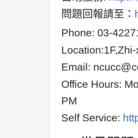
問題回報請至：
Phone: 03-4227
Location:1F,Zhi-
Email: ncucc@c
Office Hours: Mo
PM
Self Service:
htt