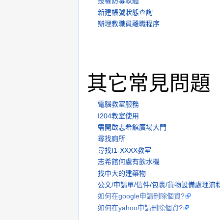
授權防毒軟體
新建帳號狀態查詢
辦理教職員離職程序
其它常見問題
電腦教室服務
I204教室使用
需開啟志希館廣場大門
尋找廁所
尋找I1-XXXX教室
志希館何處有飲水機
找中大的建築物
公文/申請單/信件/包裹/貨物設備處理流
如何在google申請刪除個資?
如何在yahoo申請刪除個資?