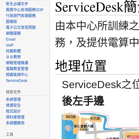
ServiceDesk
新生必讀文件
電算中心各項服務SOP
行政部門各類服務
圖書館
由本中心所訓練
電子公文常見問題
網路服務
務，及提供電算中
Email
VoIP
校園軟體
ＢＢ教學
地理位置
網路管理維護
電腦教室管理
桃園區網中心
ServiceDes
ServiceDesk
技術文件
後左手邊
系統管理
資通安全
程式設計
資料庫管理
多媒體應用
工具