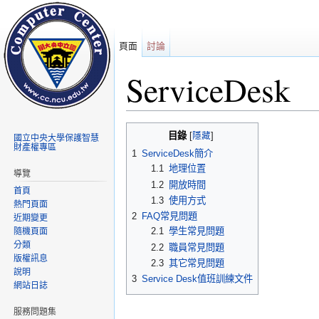
頁面
討論
ServiceDesk
前往：
導覽
、
搜尋
目錄
[
隱藏
]
國立中央大學保護智慧
財產權專區
1
ServiceDesk簡介
1.1
地理位置
導覽
1.2
開放時間
首頁
1.3
使用方式
熱門頁面
2
FAQ常見問題
近期變更
2.1
學生常見問題
隨機頁面
分類
2.2
職員常見問題
版權訊息
2.3
其它常見問題
說明
3
Service Desk值班訓練文件
網站日誌
服務問題集