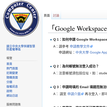
頁面
討論
「Google Workspace
前往：
導覽
、
搜尋
Q 1：如何申請 Google Workspace
A：請參考
申請教學文件
國立中央大學保護智慧
財產權專區
申請網址：
中央大學 Google A
導覽
首頁
Q 2：為何帳號無法登入成功？
熱門頁面
A：注意帳號須包括位址，如：student
近期變更
隨機頁面
分類
版權訊息
Q 3：申請時填的 Email 填錯而
說明
A： 請至
申請介面
再次登入，即
網站日誌
服務問題集