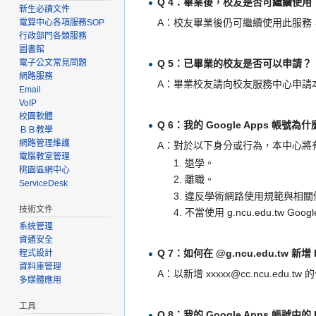
Q 4：畢業後，校友是否可繼續使用
新生必讀文件
A：校友畢業後仍可繼續使用此服務，惟
電算中心各項服務SOP
行政部門各類服務
圖書館
Q 5：已畢業的校友是否可以申請？
電子公文常見問題
網路服務
A：畢業校友請向校友服務中心申請本項 G
Email
VoIP
校園軟體
Q 6：我的 Google Apps 帳號
ＢＢ教學
網路管理維護
A：對於以下身分或行為，本中心將
電腦教室管理
1. 退學。
桃園區網中心
2. 離職。
ServiceDesk
3. 違反學術網路使用規範與相關
技術文件
4. 不當使用 g.ncu.edu.t
系統管理
資通安全
Q 7：如何在 @g.ncu.edu.tw 新
程式設計
資料庫管理
A：以新增 xxxxx@cc.ncu.edu.
多媒體應用
工具
Q 8：我的 Google Apps 帳號中