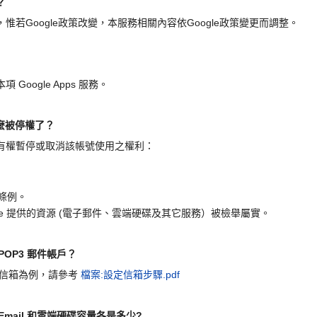
？
若Google政策改變，本服務相關內容依Google政策變更而調整。
oogle Apps 服務。
為什麼被停權了？
有權暫停或取消該帳號使用之權利：
條例。
w Google 提供的資源 (電子郵件、雲端硬碟及其它服務）被檢舉屬實。
增 POP3 郵件帳戶？
tw 的信箱為例，請參考
檔案:設定信箱步驟.pdf
的 Email 和雲端硬碟容量各是多少?