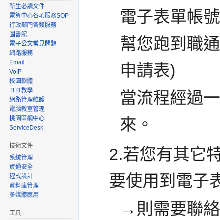
新生必讀文件
電子表單帳號
電算中心各項服務SOP
行政部門各類服務
圖書館
幫您跑到職通
電子公文常見問題
網路服務
Email
申請表)
VoIP
校園軟體
ＢＢ教學
當流程經過
網路管理維護
電腦教室管理
來。
桃園區網中心
ServiceDesk
技術文件
2.若您有其它
系統管理
資通安全
要使用到電子
程式設計
資料庫管理
多媒體應用
→則需要聯
工具