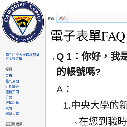
頁面
討論
電子表單FAQ
前往：
導覽
、
搜尋
Q 1：你好，
國立中央大學保護智慧
財產權專區
的帳號嗎?
導覽
首頁
熱門頁面
A：
近期變更
隨機頁面
分類
1.中央大學的
版權訊息
說明
網站日誌
→在您到職時
服務問題集