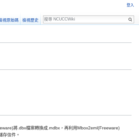
登入
搜
檢視原始碼
檢視歷史
尋
are)將.dbx檔案轉換成.mdbx，再利用Mbox2eml(Freeware)
散儲存信件。