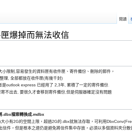
閱讀
ss 收件匣爆掉而無法收信
 2G 的檔案大小限制,容易發生的資料匣有收件匣、寄件備份、刪除的郵件，
理, 全部都放在收件匣(有幾千封)
tlook express 已經用了 2,3年, 累積了一定的寄件備份.
寄不出去, 要很久才會移到寄件備份,但是伺服器確定沒有問題
e)將.dbx檔案轉換成.mdbx
dbx )大小有2G的空間上限，超過2G的.dbx就無法存取，可利用DbxConv(Freew
即可救出信件，但是根本之道仍是避免將信件集中存放，必須以多個資料夾分