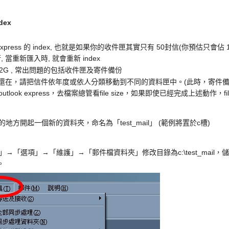
dex
express 的 index, 也就是如果你的收件匣其實只有 50封信(你預估只會佔 
當重新匯入時, 就會重新 index
G , 常出問題的包括收件匣及寄件備份
，如果信件還在，請把信件依年度或依人分類移動到不同的資料匣中。(此時，寄件備
utlook express，去檔案總管看file size，如果即使已經完成上述動作，f
地方開起一個新的資料夾，命名為「test_mail」 (範例將置於c槽)
，「工具」→「選項」→「維護」→「郵件檔資料夾」修改目錄為c:\test_mail，儲存後，
。