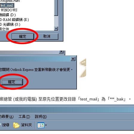
利用檔案總管 (或我的電腦) 至原先位置更改目錄「test_mail」為「***_bak」。