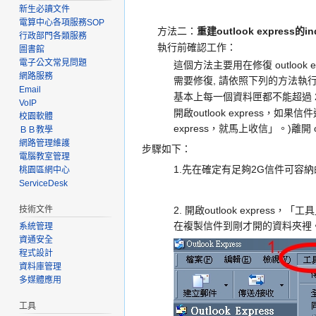
新生必讀文件
電算中心各項服務SOP
方法二：
重建outlook express的in
行政部門各類服務
執行前確認工作：
圖書館
電子公文常見問題
這個方法主要用在修復 outlook 
網路服務
需要修復, 請依照下列的方法執行, 
Email
基本上每一個資料匣都不能超過 2
VoIP
開啟outlook express
校園軟體
express，就馬上收信」。)離開 o
ＢＢ教學
網路管理維護
步驟如下：
電腦教室管理
1.先在確定有足夠2G信件可容納的
桃園區網中心
ServiceDesk
技術文件
2. 開啟outlook express
在複製信件到剛才開的資料夾裡
系統管理
資通安全
程式設計
資料庫管理
多媒體應用
工具