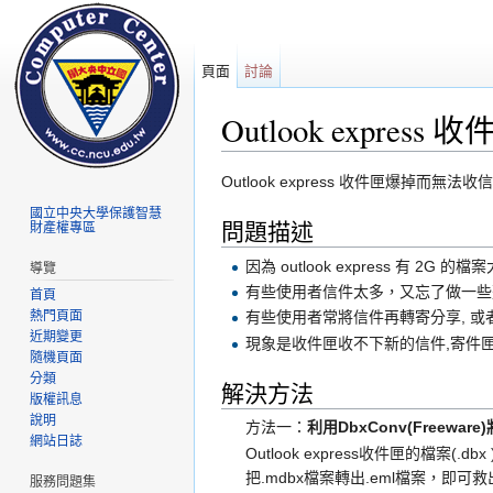
頁面
討論
Outlook expre
前往：
導覽
、
搜尋
Outlook express 收件匣爆掉而無法收信
國立中央大學保護智慧
問題描述
財產權專區
因為 outlook express 有
導覽
有些使用者信件太多，又忘了做一些整
首頁
熱門頁面
有些使用者常將信件再轉寄分享, 或者是ou
近期變更
現象是收件匣收不下新的信件,寄件匣
隨機頁面
分類
解決方法
版權訊息
說明
方法一：
利用DbxConv(Freewar
網站日誌
Outlook express收件匣的檔案(.
把.mdbx檔案轉出.eml檔案，
服務問題集