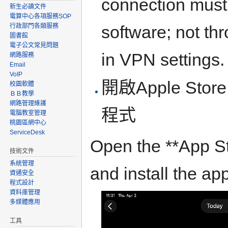
connection must 
新生必讀文件
電算中心各項服務SOP
software; not th
行政部門各類服務
圖書館
電子公文常見問題
in VPN settings.
網路服務
Email
VoIP
開啟Apple Sto
校園軟體
ＢＢ教學
網路管理維護
程式
電腦教室管理
桃園區網中心
ServiceDesk
Open the **App Sto
技術文件
系統管理
and install the app
資通安全
程式設計
資料庫管理
多媒體應用
工具