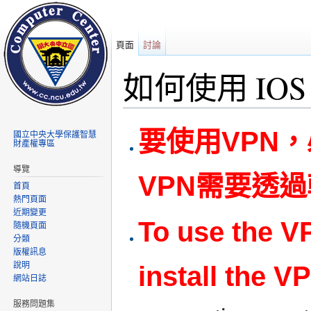
頁面
討論
如何使用 IO
前往：
導覽
、
搜尋
要使用VPN，
國立中央大學保護智慧
財產權專區
導覽
VPN需要透
首頁
熱門頁面
近期變更
To use the V
隨機頁面
分類
版權訊息
說明
install the V
網站日誌
服務問題集