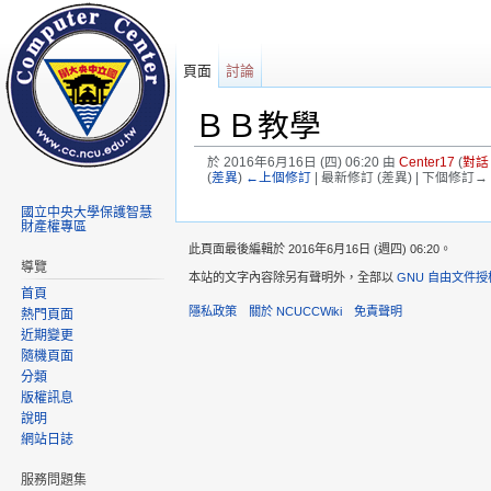
頁面
討論
ＢＢ教學
於 2016年6月16日 (四) 06:20 由
Center17
(
對話
(
差異
)
←上個修訂
| 最新修訂 (差異) | 下個修訂→ 
前往：
導覽
、
搜尋
國立中央大學保護智慧
財產權專區
此頁面最後編輯於 2016年6月16日 (週四) 06:20。
導覽
本站的文字內容除另有聲明外，全部以
GNU 自由文件授
首頁
隱私政策
關於 NCUCCWiki
免責聲明
熱門頁面
近期變更
隨機頁面
分類
版權訊息
說明
網站日誌
服務問題集