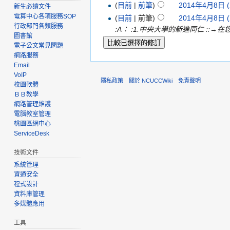
(
目前
|
前筆
)
2014年4月8日 (
新生必讀文件
電算中心各項服務SOP
(
目前
| 前筆)
2014年4月8日 (
行政部門各類服務
:A： :1.中央大學的新進同仁 ::→
圖書館
電子公文常見問題
網路服務
Email
VoIP
隱私政策
關於 NCUCCWiki
免責聲明
校園軟體
ＢＢ教學
網路管理維護
電腦教室管理
桃園區網中心
ServiceDesk
技術文件
系統管理
資通安全
程式設計
資料庫管理
多媒體應用
工具