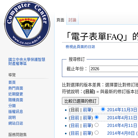
頁面
討論
「電子表單FAQ」
檢視此頁面的日誌
前往：
導覽
、
搜尋
搜尋修訂
國立中央大學保護智慧
財產權專區
截止年份：
導覽
首頁
比對選擇的版本差異：選擇要比對修訂
熱門頁面
符號說明：
(目前)
= 與最新的修訂版本
近期變更
隨機頁面
分類
(目前 |
前筆
)
2014年11月3日 (
版權訊息
(
目前
|
前筆
)
2014年4月11日 (
說明
網站日誌
(
目前
|
前筆
)
2014年4月11日 (
(
目前
|
前筆
)
2014年4月8日 (
服務問題集