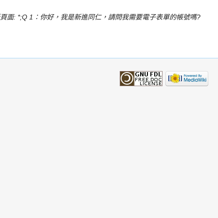
新頁面: *;Q 1：你好，我是新進同仁，請問我需要電子表單的帳號嗎?