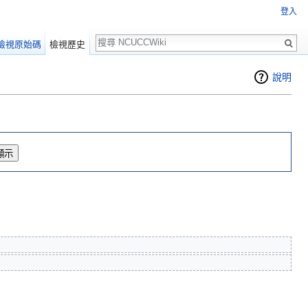
登入
搜
檢視原始碼
檢視歷史
尋
說明